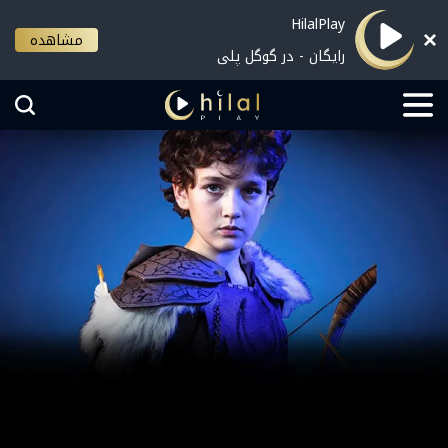
HilalPlay
مشاهده
رایگان - در گوگل پلی