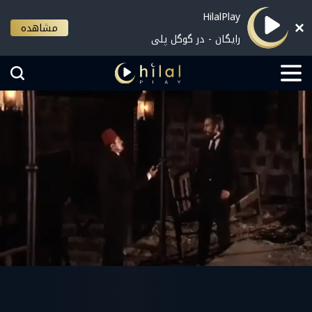
HilalPlay
مشاهده
رایگان - در گوگل پلی