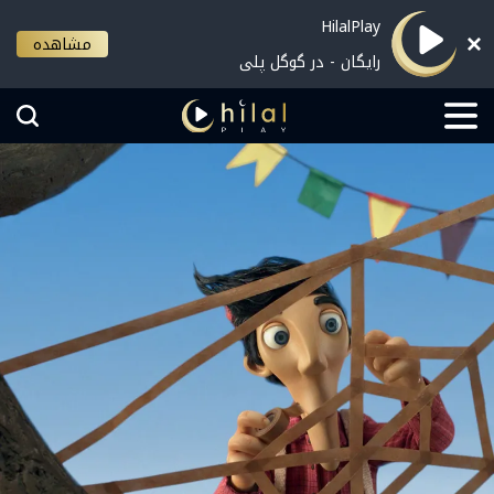
HilalPlay
مشاهده
رایگان - در گوگل پلی