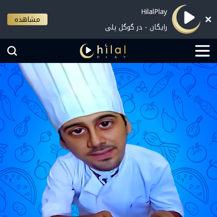
HilalPlay
مشاهده
رایگان - در گوگل پلی