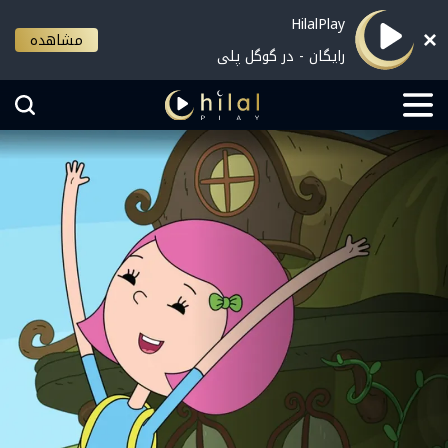
HilalPlay
مشاهده
رایگان - در گوگل پلی