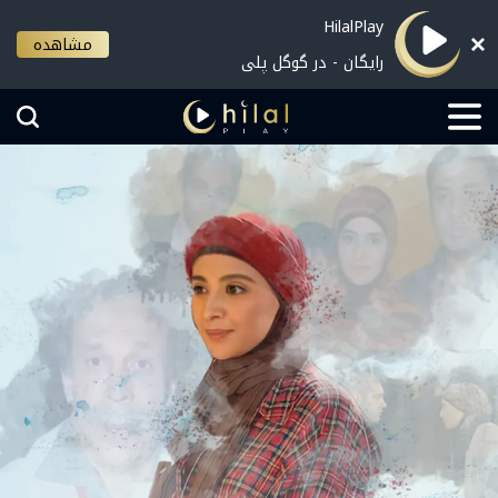
HilalPlay
مشاهده
رایگان - در گوگل پلی