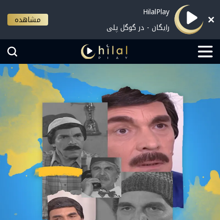
HilalPlay
مشاهده
رایگان - در گوگل پلی