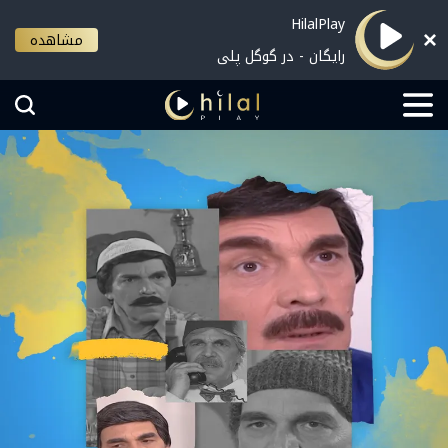
HilalPlay
مشاهده
رایگان - در گوگل پلی