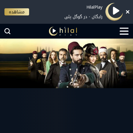
HilalPlay
مشاهده
رایگان - در گوگل پلی