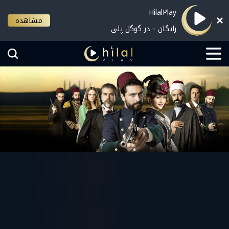
HilalPlay
مشاهده
رایگان - در گوگل پلی