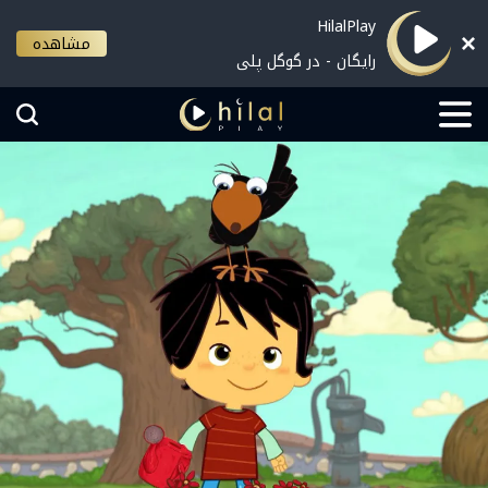
HilalPlay
مشاهده
رایگان - در گوگل پلی