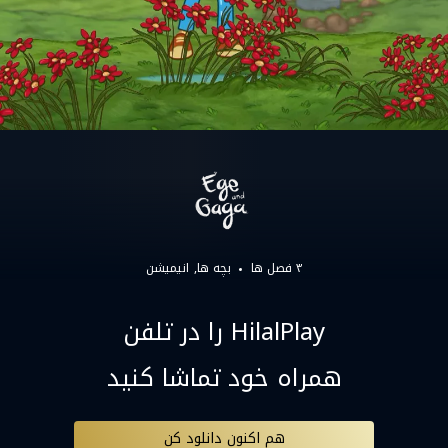
۳ فصل ها
بچه ها
انیمیشن
HilalPlay را در تلفن
همراه خود تماشا کنید
هم اکنون دانلود کن