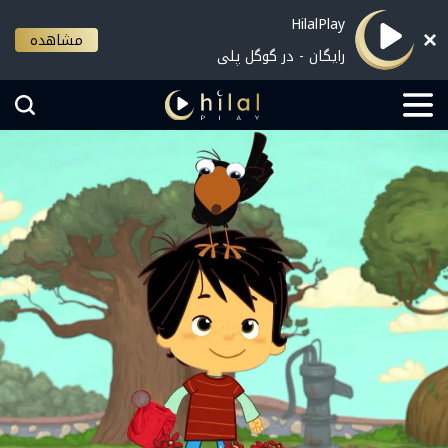
HilalPlay
مشاهده
رایگان - در گوگل پلی