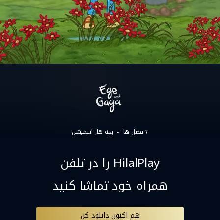
۳ فصل ها
بچه ها
انیمیشن
HilalPlay را در تلفن
همراه خود تماشا کنید
هم اکنون دانلود کن