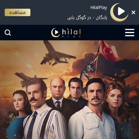
HilalPlay
مشاهده
رایگان - در گوگل پلی