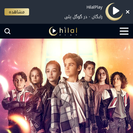
HilalPlay
مشاهده
رایگان - در گوگل پلی