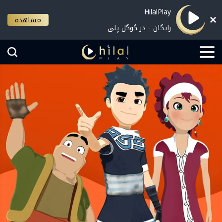
HilalPlay
مشاهده
رایگان - در گوگل پلی