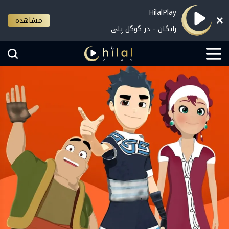
HilalPlay
مشاهده
رایگان - در گوگل پلی