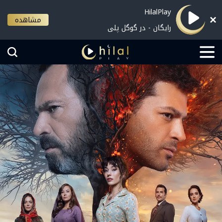
HilalPlay
مشاهده
رایگان - در گوگل پلی