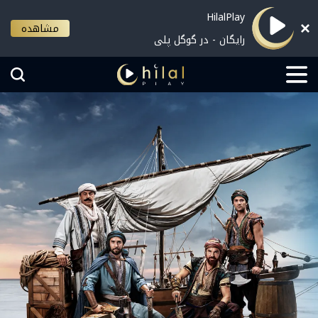
HilalPlay
مشاهده
رایگان - در گوگل پلی