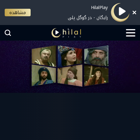
HilalPlay
مشاهده
رایگان - در گوگل پلی