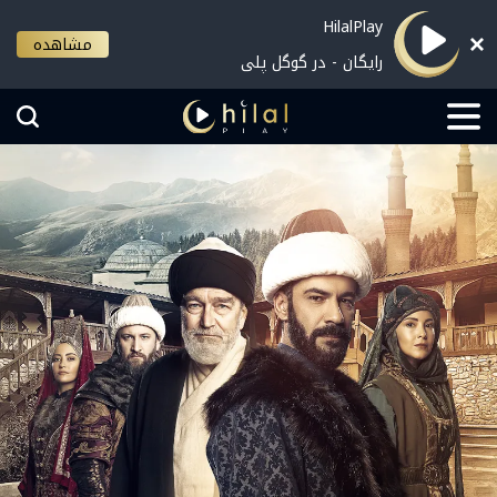
HilalPlay
مشاهده
رایگان - در گوگل پلی