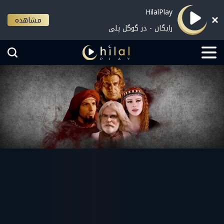
HilalPlay
مشاهده
رایگان - در گوگل پلی