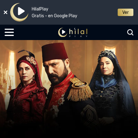
HilalPlay
Ver
Gratis - en Google Play