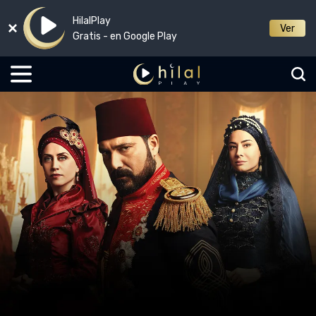
HilalPlay
Ver
Gratis - en Google Play