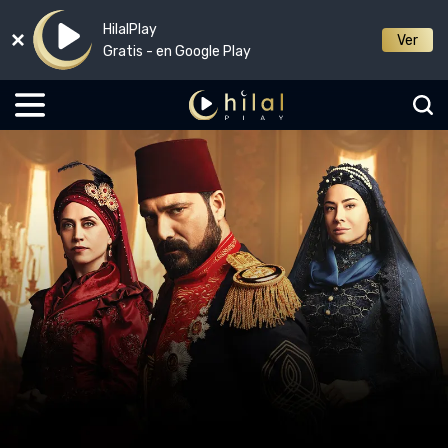
HilalPlay
Ver
Gratis - en Google Play