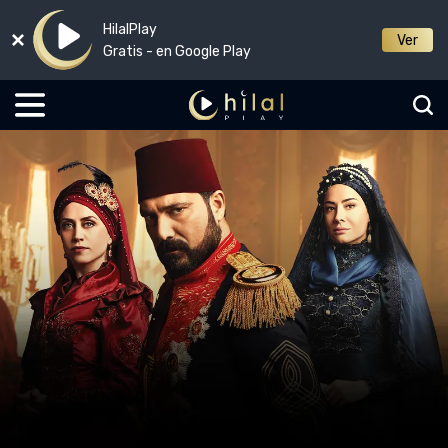
HilalPlay
Ver
Gratis - en Google Play