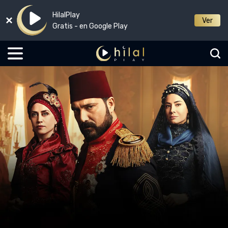
HilalPlay
Ver
Gratis - en Google Play