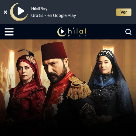
HilalPlay
Ver
Gratis - en Google Play