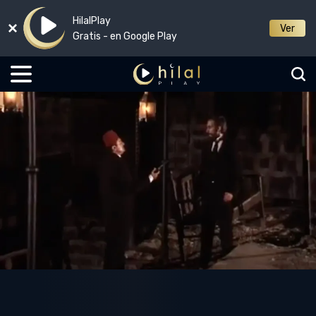
HilalPlay
Ver
Gratis - en Google Play