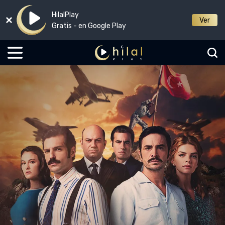
HilalPlay
Ver
Gratis - en Google Play