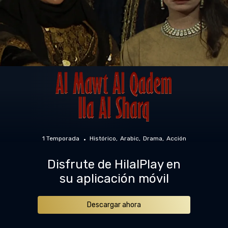
1 Temporada
Histórico
Arabic
Drama
Acción
Disfrute de HilalPlay en
su aplicación móvil
Descargar ahora