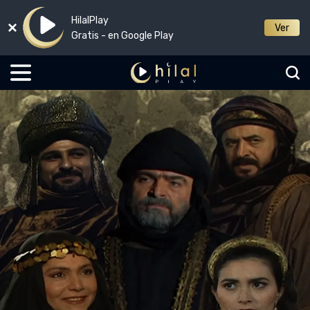
HilalPlay
Ver
Gratis - en Google Play