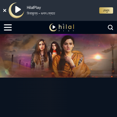
HilalPlay
দেখুন
বিনামূল্যে - গুগল প্লেতে