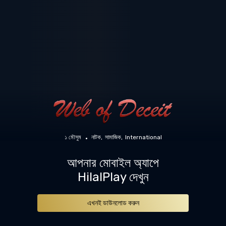
১ মৌসুম
নাটক
সামাজিক
International
আপনার মোবাইল অ্যাপে
HilalPlay দেখুন
এখনই ডাউনলোড করুন