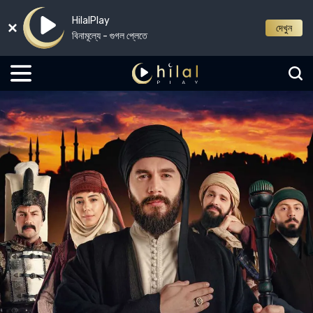
HilalPlay
দেখুন
বিনামূল্যে - গুগল প্লেতে