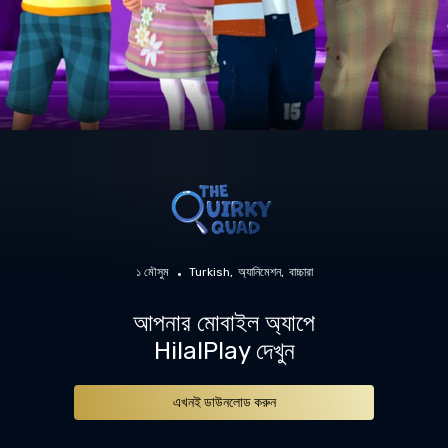
১ মৌসুম
Turkish
অ্যানিমেশন
বাচ্চারা
আপনার মোবাইল অ্যাপে
HilalPlay দেখুন
এখনই ডাউনলোড করুন