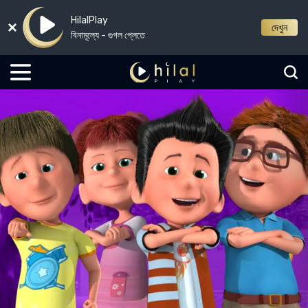
HilalPlay
দেখুন
বিনামূল্যে - গুগল প্লেতে