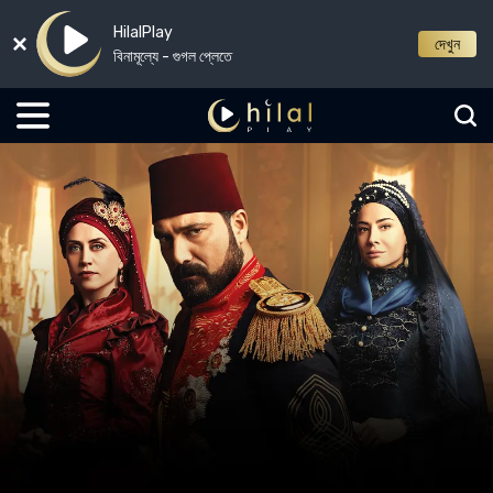
HilalPlay
দেখুন
বিনামূল্যে - গুগল প্লেতে