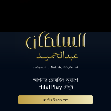
৫ মৌসুমগুলো
Turkish
ঐতিহাসিক
কর্ম
আপনার মোবাইল অ্যাপে
HilalPlay দেখুন
এখনই ডাউনলোড করুন