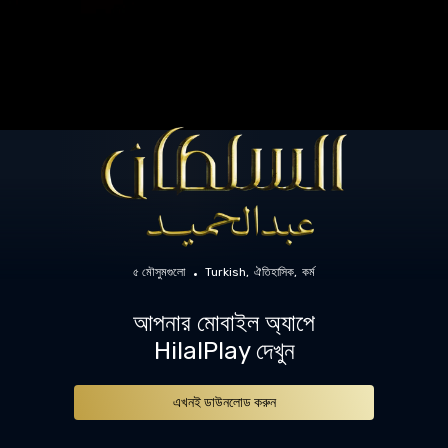
৫ মৌসুমগুলো
Turkish
ঐতিহাসিক
কর্ম
আপনার মোবাইল অ্যাপে
HilalPlay দেখুন
এখনই ডাউনলোড করুন