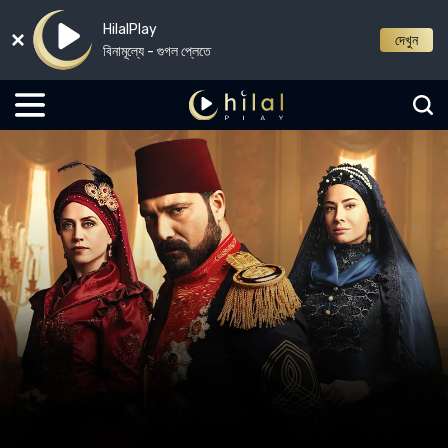
HilalPlay
দেখুন
বিনামূল্যে - গুগল প্লেতে