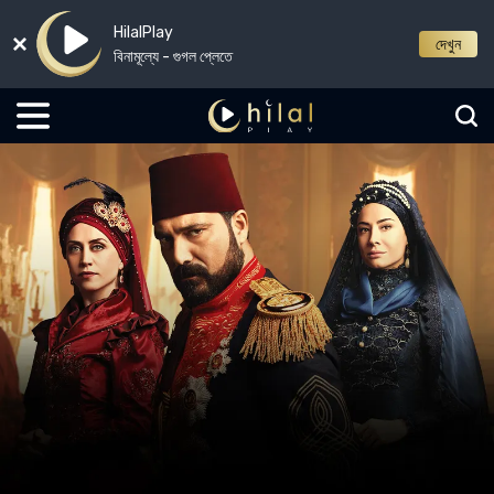
HilalPlay
দেখুন
বিনামূল্যে - গুগল প্লেতে