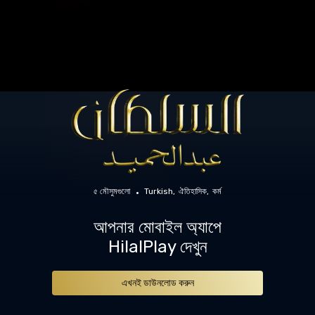
৫ মৌসুমগুলো
Turkish
ঐতিহাসিক
কর্ম
আপনার মোবাইল অ্যাপে
HilalPlay দেখুন
এখনই ডাউনলোড করুন