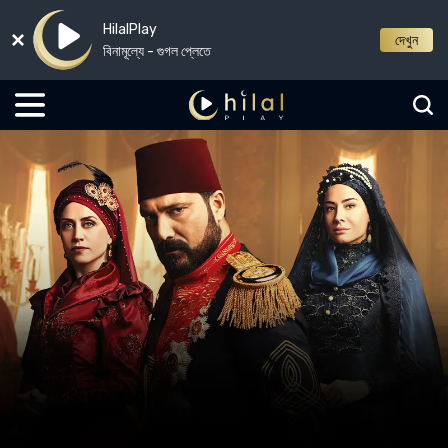
HilalPlay
দেখুন
বিনামূল্যে - গুগল প্লেতে