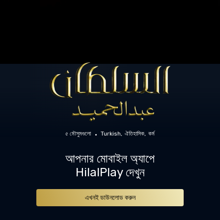
৫ মৌসুমগুলো
Turkish
ঐতিহাসিক
কর্ম
আপনার মোবাইল অ্যাপে
HilalPlay দেখুন
এখনই ডাউনলোড করুন