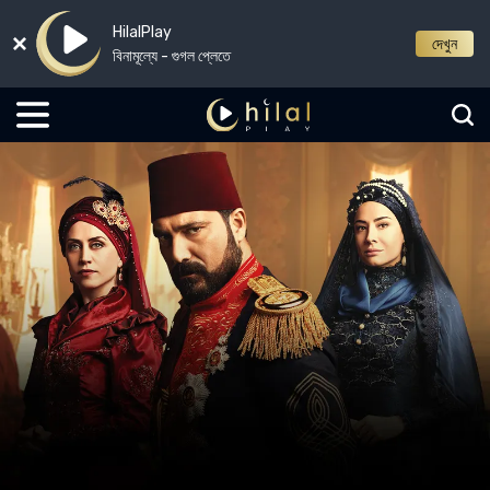
HilalPlay
দেখুন
বিনামূল্যে - গুগল প্লেতে