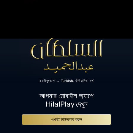
৫ মৌসুমগুলো
Turkish
ঐতিহাসিক
কর্ম
আপনার মোবাইল অ্যাপে
HilalPlay দেখুন
এখনই ডাউনলোড করুন