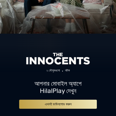
২ মৌসুমগুলো
নাটক
আপনার মোবাইল অ্যাপে
HilalPlay দেখুন
এখনই ডাউনলোড করুন