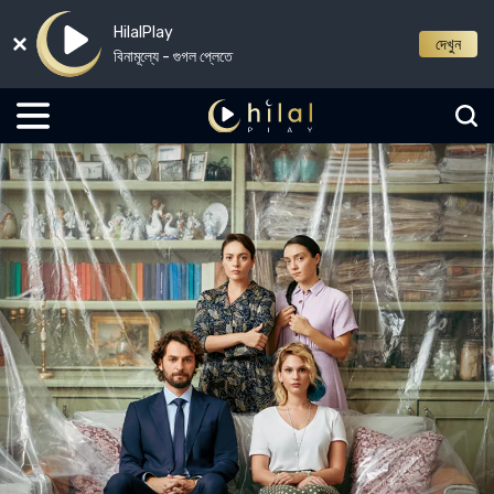
HilalPlay
দেখুন
বিনামূল্যে - গুগল প্লেতে