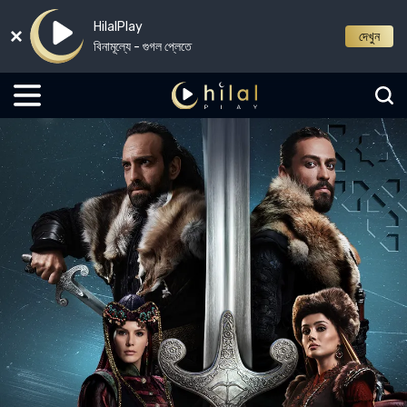
HilalPlay
দেখুন
বিনামূল্যে - গুগল প্লেতে