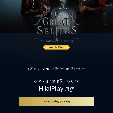
১ মৌসুম
Turkish
ঐতিহাসিক
দু:সাহসিক কাজ
কর্ম
আপনার মোবাইল অ্যাপে
HilalPlay দেখুন
এখনই ডাউনলোড করুন