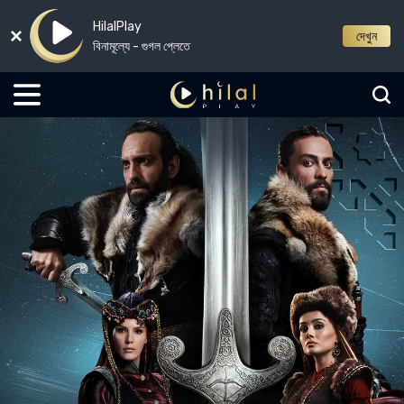
HilalPlay
দেখুন
বিনামূল্যে - গুগল প্লেতে