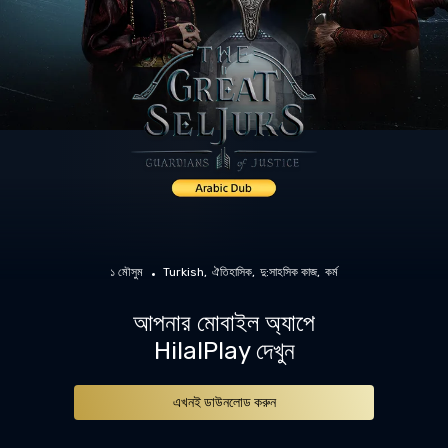
১ মৌসুম
Turkish
ঐতিহাসিক
দু:সাহসিক কাজ
কর্ম
আপনার মোবাইল অ্যাপে
HilalPlay দেখুন
এখনই ডাউনলোড করুন