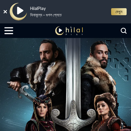
HilalPlay
দেখুন
বিনামূল্যে - গুগল প্লেতে