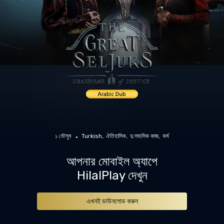
১ মৌসুম
Turkish
ঐতিহাসিক
দু:সাহসিক কাজ
কর্ম
আপনার মোবাইল অ্যাপে
HilalPlay দেখুন
এখনই ডাউনলোড করুন