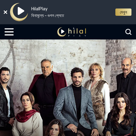
HilalPlay
দেখুন
বিনামূল্যে - গুগল প্লেতে