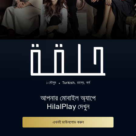
১ মৌসুম
Turkish
রহস্য
কর্ম
আপনার মোবাইল অ্যাপে
HilalPlay দেখুন
এখনই ডাউনলোড করুন