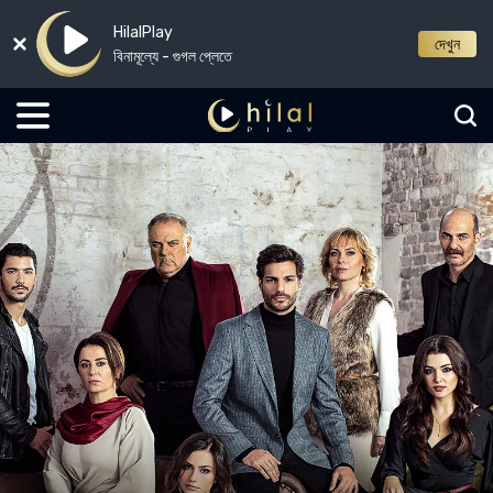
HilalPlay
দেখুন
বিনামূল্যে - গুগল প্লেতে