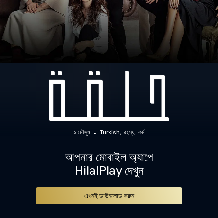
১ মৌসুম
Turkish
রহস্য
কর্ম
আপনার মোবাইল অ্যাপে
HilalPlay দেখুন
এখনই ডাউনলোড করুন