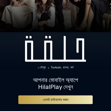
১ মৌসুম
Turkish
রহস্য
কর্ম
আপনার মোবাইল অ্যাপে
HilalPlay দেখুন
এখনই ডাউনলোড করুন