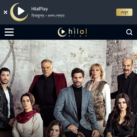
HilalPlay
দেখুন
বিনামূল্যে - গুগল প্লেতে