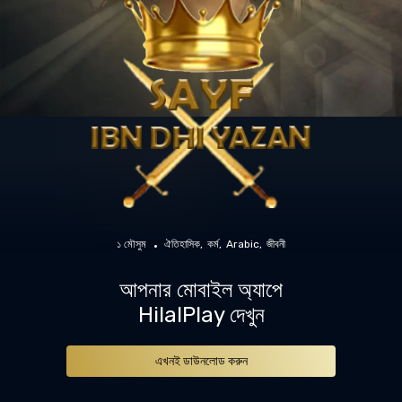
১ মৌসুম
ঐতিহাসিক
কর্ম
Arabic
জীবনী
আপনার মোবাইল অ্যাপে
HilalPlay দেখুন
এখনই ডাউনলোড করুন