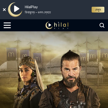
HilalPlay
দেখুন
বিনামূল্যে - গুগল প্লেতে