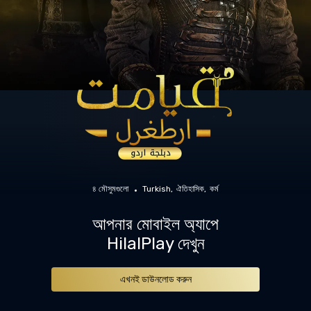
৪ মৌসুমগুলো
Turkish
ঐতিহাসিক
কর্ম
আপনার মোবাইল অ্যাপে
HilalPlay দেখুন
এখনই ডাউনলোড করুন