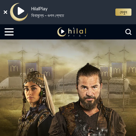
HilalPlay
দেখুন
বিনামূল্যে - গুগল প্লেতে