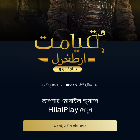
৪ মৌসুমগুলো
Turkish
ঐতিহাসিক
কর্ম
আপনার মোবাইল অ্যাপে
HilalPlay দেখুন
এখনই ডাউনলোড করুন