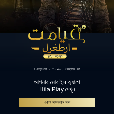
৪ মৌসুমগুলো
Turkish
ঐতিহাসিক
কর্ম
আপনার মোবাইল অ্যাপে
HilalPlay দেখুন
এখনই ডাউনলোড করুন