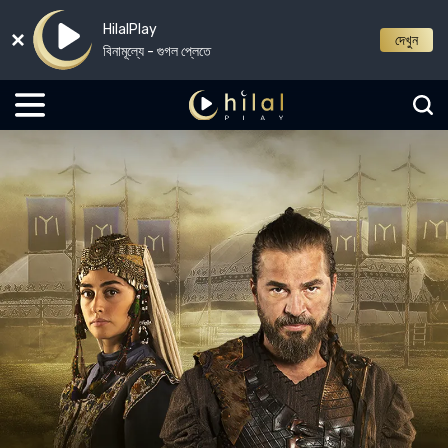
HilalPlay
দেখুন
বিনামূল্যে - গুগল প্লেতে