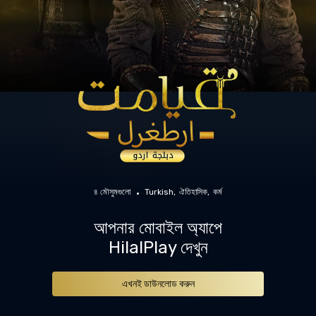
৪ মৌসুমগুলো
Turkish
ঐতিহাসিক
কর্ম
আপনার মোবাইল অ্যাপে
HilalPlay দেখুন
এখনই ডাউনলোড করুন