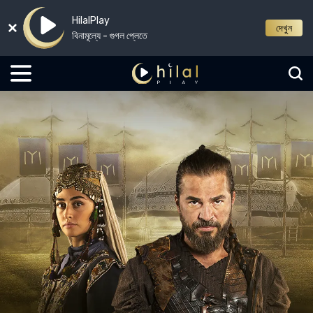
HilalPlay
দেখুন
বিনামূল্যে - গুগল প্লেতে